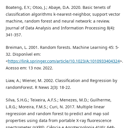
Boateng, E.Y.; Otoo, J.; Abaye, D.A. 2020. Basic tenets of
classification algorithms k-nearest-neighbor, support vector
machine, random forest and neural network: a review.
Journal of Data Analysis and Information Processing 8(4):
341-357.
Breiman, L. 2001. Random forests. Machine Learning 45: 5-
32. Disponível em:
<
https://link.springer.com/article/10.1023/A:1010933404324
>.
Acesso em: 13 nov. 2022.
Liaw, A.; Wiener, M. 2002. Classification and Regression by
randomForest. R News 2(3): 18-22.
Silva, S.H.G.; Teixeira, A.F.S.; Menezes, M.D.; Guilherme,
L.R.G.; Moreira, F.M.S.; Curi, N. 2017. Multiple linear
regression and random forest to predict and map soil
properties using data from portable X-ray fluorescence
spectrometer (pXRF). Ciência e Agrotecnologia 41(6): 648-