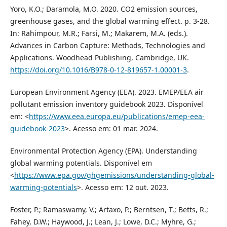
Yoro, K.O.; Daramola, M.O. 2020. CO2 emission sources,
greenhouse gases, and the global warming effect. p. 3-28.
In: Rahimpour, M.R.; Farsi, M.; Makarem, M.A. (eds.).
Advances in Carbon Capture: Methods, Technologies and
Applications. Woodhead Publishing, Cambridge, UK.
https://doi.org/10.1016/B978-0-12-819657-1.00001-3
.
European Environment Agency (EEA). 2023. EMEP/EEA air
pollutant emission inventory guidebook 2023. Disponível
em: <
https://www.eea.europa.eu/publications/emep-eea-
guidebook-2023
>. Acesso em: 01 mar. 2024.
Environmental Protection Agency (EPA). Understanding
global warming potentials. Disponível em
<
https://www.epa.gov/ghgemissions/understanding-global-
warming-potentials
>. Acesso em: 12 out. 2023.
Foster, P.; Ramaswamy, V.; Artaxo, P.; Berntsen, T.; Betts, R.;
Fahey, D.W.; Haywood, J.; Lean, J.; Lowe, D.C.; Myhre, G.;