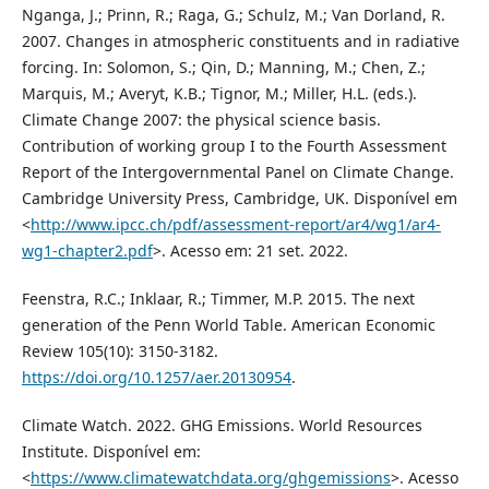
Nganga, J.; Prinn, R.; Raga, G.; Schulz, M.; Van Dorland, R.
2007. Changes in atmospheric constituents and in radiative
forcing. In: Solomon, S.; Qin, D.; Manning, M.; Chen, Z.;
Marquis, M.; Averyt, K.B.; Tignor, M.; Miller, H.L. (eds.).
Climate Change 2007: the physical science basis.
Contribution of working group I to the Fourth Assessment
Report of the Intergovernmental Panel on Climate Change.
Cambridge University Press, Cambridge, UK. Disponível em
<
http://www.ipcc.ch/pdf/assessment-report/ar4/wg1/ar4-
wg1-chapter2.pdf
>. Acesso em: 21 set. 2022.
Feenstra, R.C.; Inklaar, R.; Timmer, M.P. 2015. The next
generation of the Penn World Table. American Economic
Review 105(10): 3150-3182.
https://doi.org/10.1257/aer.20130954
.
Climate Watch. 2022. GHG Emissions. World Resources
Institute. Disponível em:
<
https://www.climatewatchdata.org/ghgemissions
>. Acesso