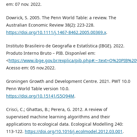
em: 07 nov. 2022.
Dowrick, S. 2005. The Penn World Table: a review. The
Australian Economic Review 38(2): 223-228.
https://doi.org/10.1111/j.1467-8462.2005.00369.x
.
Instituto Brasileiro de Geografia e Estatística (IBGE). 2022.
Produto Interno Bruto – PIB. Disponível em:
<
https://www.ibge.gov.br/explica/pib.php#:~:text=O%20P
Acesso em: 05 nov.2022.
Groningen Growth and Development Centre. 2021. PWT 10.0
Penn World Table version 10.0.
https://doi.org/10.15141/S5Q94M
.
Crisci, C.; Ghattas, B.; Perera, G. 2012. A review of
supervised machine learning algorithms and their
applications to ecological data. Ecological Modelling 240:
113-122.
https://doi.org/10.1016/j.ecolmodel.2012.03.001
.