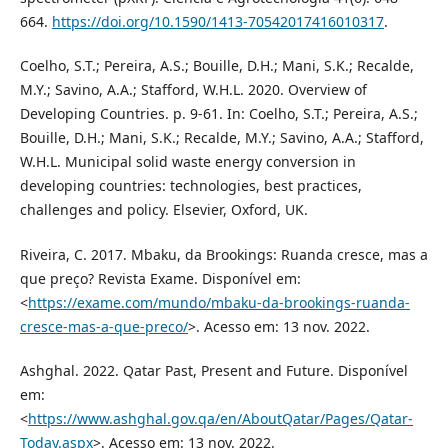
664.
https://doi.org/10.1590/1413-70542017416010317
.
Coelho, S.T.; Pereira, A.S.; Bouille, D.H.; Mani, S.K.; Recalde,
M.Y.; Savino, A.A.; Stafford, W.H.L. 2020. Overview of
Developing Countries. p. 9-61. In: Coelho, S.T.; Pereira, A.S.;
Bouille, D.H.; Mani, S.K.; Recalde, M.Y.; Savino, A.A.; Stafford,
W.H.L. Municipal solid waste energy conversion in
developing countries: technologies, best practices,
challenges and policy. Elsevier, Oxford, UK.
Riveira, C. 2017. Mbaku, da Brookings: Ruanda cresce, mas a
que preço? Revista Exame. Disponível em:
<
https://exame.com/mundo/mbaku-da-brookings-ruanda-
cresce-mas-a-que-preco/
>. Acesso em: 13 nov. 2022.
Ashghal. 2022. Qatar Past, Present and Future. Disponível
em:
<
https://www.ashghal.gov.qa/en/AboutQatar/Pages/Qatar-
Today.aspx
>. Acesso em: 13 nov. 2022.