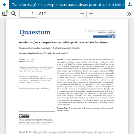
Transformações e perspectivas nas cadeias produtivas do leite fluminense